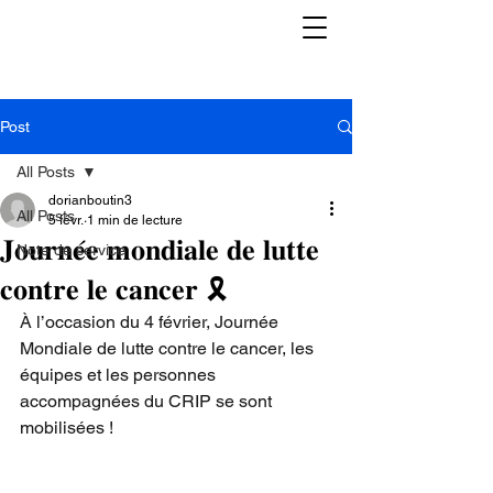
Post
All Posts
dorianboutin3
All Posts
5 févr.
1 min de lecture
𝐉𝐨𝐮𝐫𝐧𝐞́𝐞 𝐦𝐨𝐧𝐝𝐢𝐚𝐥𝐞 𝐝𝐞 𝐥𝐮𝐭𝐭𝐞
Note de service
𝐜𝐨𝐧𝐭𝐫𝐞 𝐥𝐞 𝐜𝐚𝐧𝐜𝐞𝐫 🎗️
À l’occasion du 4 février, Journée 
Mondiale de lutte contre le cancer, les 
équipes et les personnes 
accompagnées du CRIP se sont 
mobilisées !