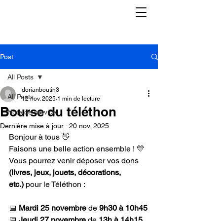
Post
All Posts
dorianboutin3
All Posts
12 nov. 2025
1 min de lecture
Bourse du téléthon
Note de service
Dernière mise à jour :
20 nov. 2025
Bonjour à tous 👋
Faisons une belle action ensemble ! 💛
Vous pourrez venir déposer vos dons 
(livres, jeux, jouets, décorations, 
etc.)
 pour le Téléthon :
📅 
Mardi 25 novembre
 de 
9h30 à 10h45
📅 
Jeudi 27 novembre
 de 
13h à 14h15