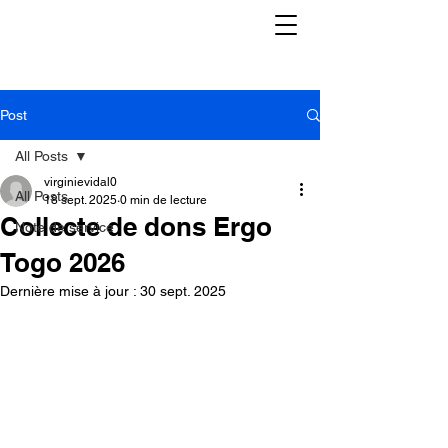
Post
All Posts
virginievidal0
All Posts
18 sept. 2025
0 min de lecture
Collecte de dons Ergo
Note de service
Togo 2026
Dernière mise à jour :
30 sept. 2025