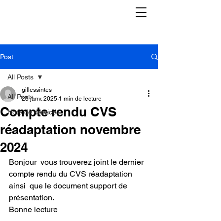
Post
All Posts
gillessintes
All Posts
23 janv. 2025
1 min de lecture
Compte rendu CVS
Note de service
réadaptation novembre
2024
Bonjour  vous trouverez joint le dernier 
compte rendu du CVS réadaptation 
ainsi  que le document support de 
présentation.
Bonne lecture