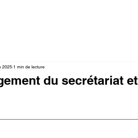
Documents
Note de service
Vie pratique
For
in 2025
1 min de lecture
ment du secrétariat et