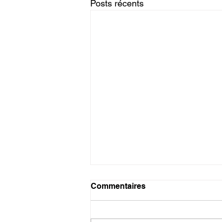
Posts récents
Note de Service N°033 -
Commentaires
Fermeture hébergement -
Période congés été 2026