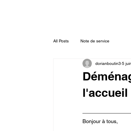
Accueil
Actualités
Annuaire
All Posts
Note de service
dorianboutin3
5 ju
Déménage
l'accueil
Bonjour à tous,