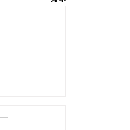
Voir tout
 de service - Zones
eurs