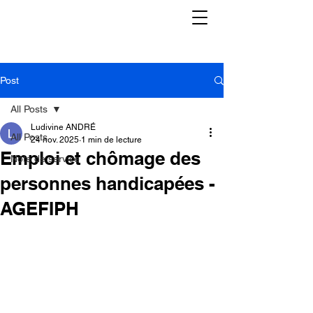
Post
All Posts
Ludivine ANDRÉ
All Posts
24 nov. 2025
1 min de lecture
Emploi et chômage des
Note de service
personnes handicapées -
AGEFIPH