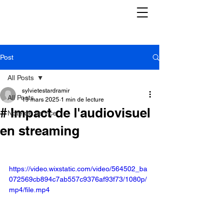
Post
All Posts
sylvietestardramir
All Posts
19 mars 2025
1 min de lecture
# Impact de l'audiovisuel
Note de service
en streaming
https://video.wixstatic.com/video/564502_ba
072569cb894c7ab557c9376af93f73/1080p/
mp4/file.mp4