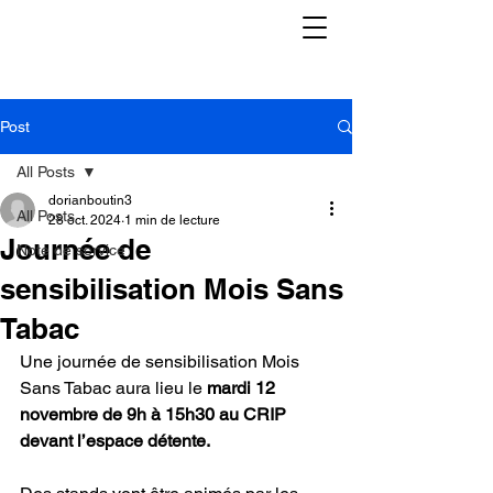
Post
All Posts
dorianboutin3
All Posts
28 oct. 2024
1 min de lecture
Journée de
Note de service
sensibilisation Mois Sans
Tabac
Une journée de sensibilisation Mois 
Sans Tabac aura lieu le 
mardi 12 
novembre de 9h à 15h30 au CRIP 
devant l’espace détente.