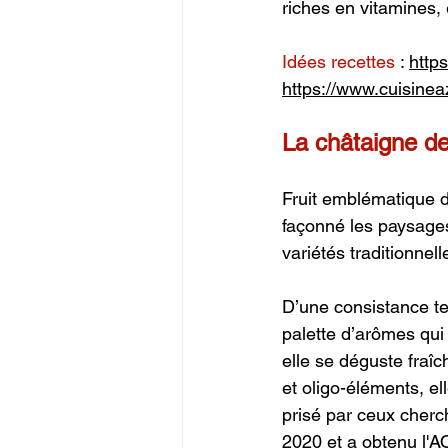
riches en vitamines, 
Idées recettes 
: 
http
https://www.cuisine
La châtaigne d
Fruit emblématique d
façonné les paysages
variétés traditionnel
D’une consistance te
palette d’arômes qui
elle se déguste fraî
et oligo-éléments, el
prisé par ceux cherch
2020 et a obtenu l'