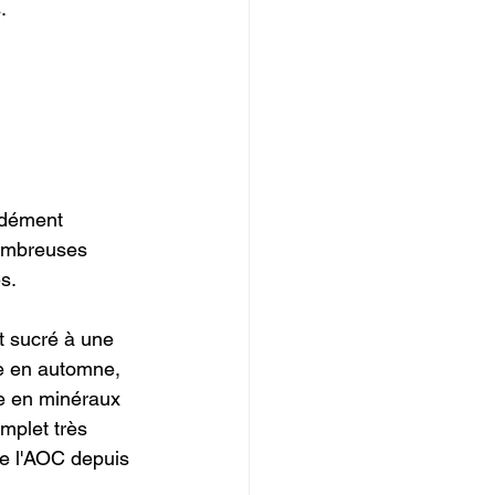
. 
ndément 
nombreuses 
s.
t sucré à une 
ée en automne, 
se en minéraux 
mplet très 
de l'AOC depuis 