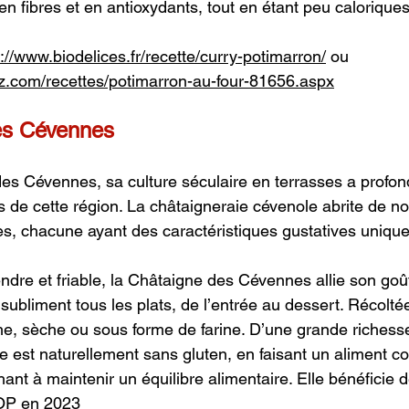
en fibres et en antioxydants, tout en étant peu caloriques
s://www.biodelices.fr/recette/curry-potimarron
/
 ou 
az.com/recettes/potimarron-au-four-81656.aspx
es Cévennes
es Cévennes, sa culture séculaire en terrasses a profo
 de cette région. La châtaigneraie cévenole abrite de 
les, chacune ayant des caractéristiques gustatives unique
ndre et friable, la Châtaigne des Cévennes allie son goû
 subliment tous les plats, de l’entrée au dessert. Récolt
che, sèche ou sous forme de farine. D’une grande riches
le est naturellement sans gluten, en faisant un aliment co
ant à maintenir un équilibre alimentaire. Elle bénéficie 
AOP en 2023