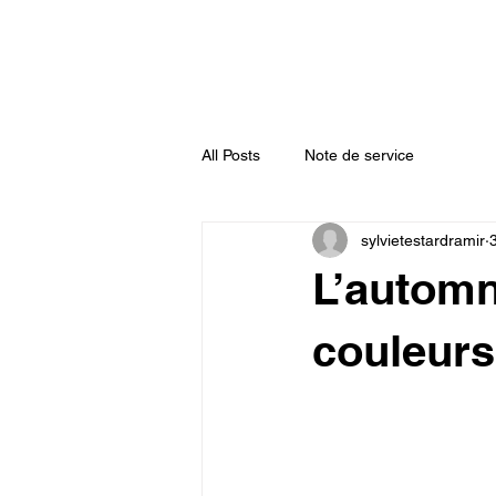
Accueil
Actualités
Annuaire
All Posts
Note de service
sylvietestardramir
L’automn
couleurs