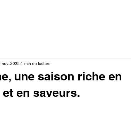
Documents
Note de service
Vie pratique
For
3 nov. 2025
1 min de lecture
e, une saison riche en
 et en saveurs.