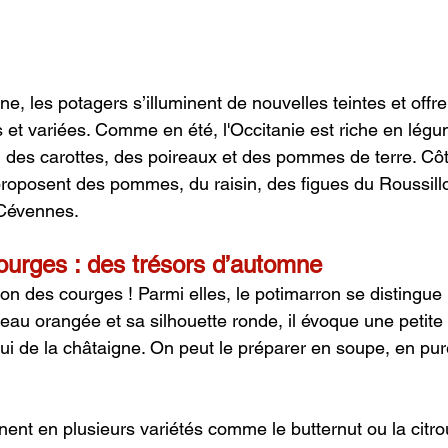
mne, les potagers s’illuminent de nouvelles teintes et off
 et variées. Comme en été, l'Occitanie est riche en lég
es carottes, des poireaux et des pommes de terre. Côté 
roposent des pommes, du raisin, des figues du Roussill
 Cévennes.
ourges : des trésors d’automne
on des courges ! Parmi elles, le potimarron se distingue 
eau orangée et sa silhouette ronde, il évoque une petite c
ui de la châtaigne. On peut le préparer en soupe, en puré
ent en plusieurs variétés comme le butternut ou la citroui