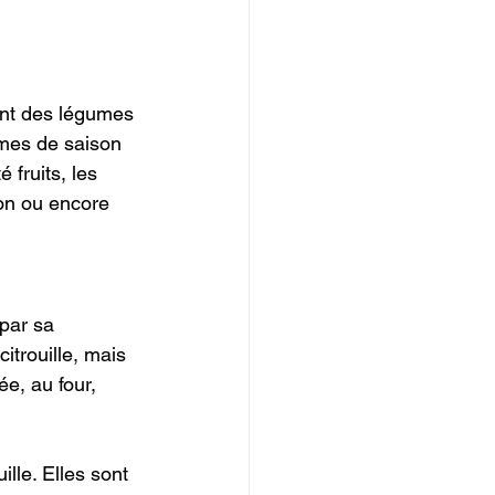
rent des légumes 
umes de saison 
fruits, les 
on ou encore 
par sa 
itrouille, mais 
e, au four, 
lle. Elles sont 