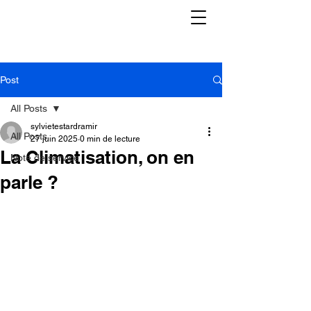
Post
All Posts
sylvietestardramir
All Posts
27 juin 2025
0 min de lecture
La Climatisation, on en
Note de service
parle ?