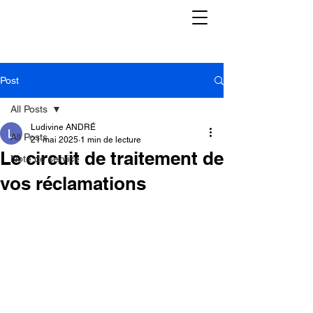
Post
All Posts
Ludivine ANDRÉ
All Posts
21 mai 2025
1 min de lecture
Le circuit de traitement de
Note de service
vos réclamations