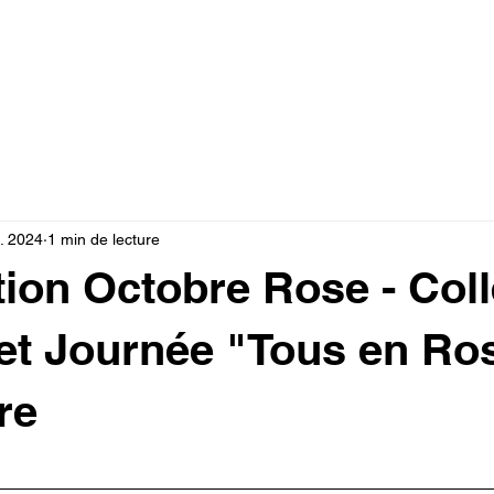
Documents
Note de service
Vie pratique
For
t. 2024
1 min de lecture
tion Octobre Rose - Coll
 et Journée "Tous en Ros
re