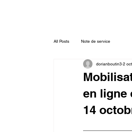
Accueil
Actualités
Annuaire
All Posts
Note de service
dorianboutin3
2 oc
Mobilisa
en ligne
14 octob