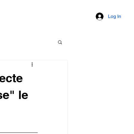
um
Documents
Membres
Log In
ecte
e" le