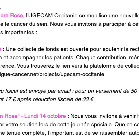
,
bre Rose
, l'UGECAM Occitanie se mobilise une nouvelle
tre le cancer du sein. Nous vous invitons à participer à ce
ns importantes :
e
 :
 Une collecte de fonds est ouverte pour soutenir la re
in et accompagner les patients. Chaque contribution, m
férence. Vous trouverez le lien vers la plateforme de collect
r.ligue-cancer.net/projects/ugecam-occitanie
çu fiscal est envoyé par email : pour un versement de 50 
t 17 € après réduction fiscale de 33 €.
n Rose" - Lundi 14 octobre
 :
 Nous vous invitons à venir 
r votre soutien lors de cette journée spéciale. Que ce so
e tenue complète, l’important est de se rassembler auto