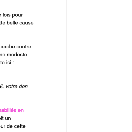
 fois pour 
tte belle cause 
cherche contre 
ême modeste, 
e ici : 
€, votre don 
habillés en 
it un 
ur de cette 