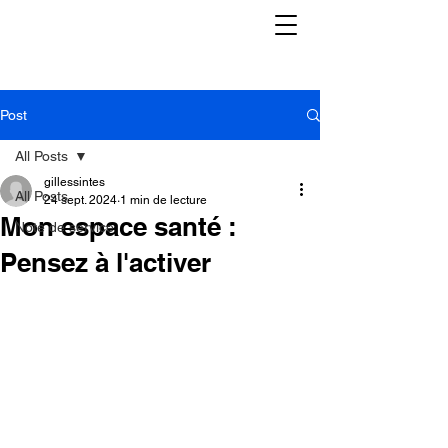
Post
All Posts
gillessintes
All Posts
24 sept. 2024
1 min de lecture
Mon espace santé :
Note de service
Pensez à l'activer