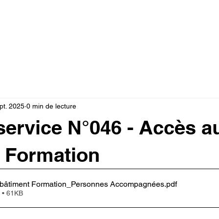
Documents
Note de service
Vie pratique
For
pt. 2025
0 min de lecture
service N°046 - Accès a
 Formation
bâtiment Formation_Personnes Accompagnées
.pdf
 • 61KB