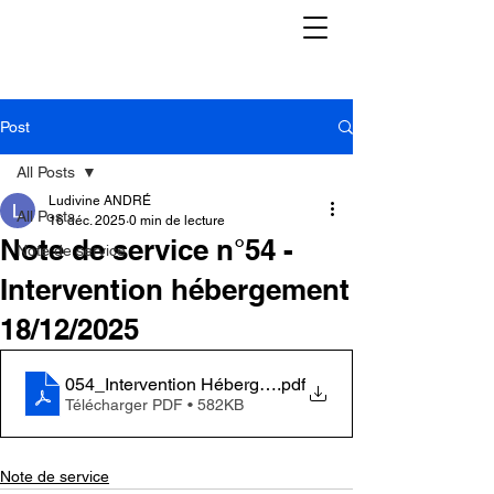
Post
All Posts
Ludivine ANDRÉ
All Posts
16 déc. 2025
0 min de lecture
Note de service n°54 -
Note de service
Intervention hébergement
18/12/2025
054_Intervention Hébergement 18.12.2025_Stagiaires
.pdf
Télécharger PDF • 582KB
Note de service