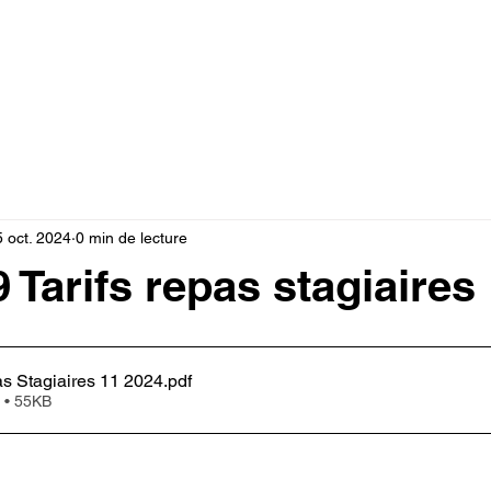
Documents
Note de service
Vie pratique
For
 oct. 2024
0 min de lecture
 Tarifs repas stagiaires
as Stagiaires 11 2024
.pdf
 • 55KB