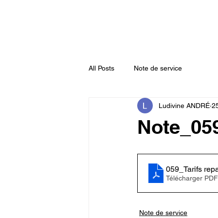
Accueil
Actualités
Annuaire
All Posts
Note de service
Ludivine ANDRÉ
25
Note_059
059_Tarifs rep
Télécharger PDF
Note de service