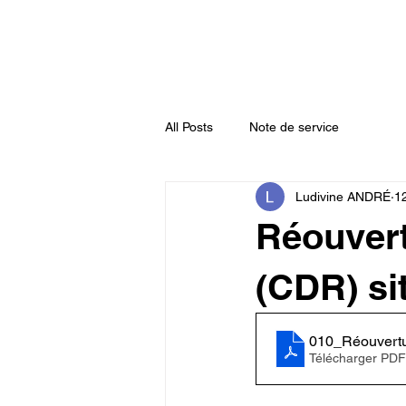
Accueil
Actualités
Annuaire
All Posts
Note de service
Ludivine ANDRÉ
1
Réouver
(CDR) si
010_Réouvertu
Télécharger PDF