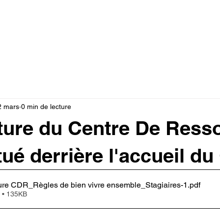
Documents
Note de service
Vie pratique
For
2 mars
0 min de lecture
ture du Centre De Ress
tué derrière l'accueil d
re CDR_Règles de bien vivre ensemble_Stagiaires-1
.pdf
 • 135KB