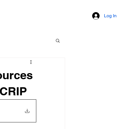
um
Documents
Membres
Log In
ources
u CRIP