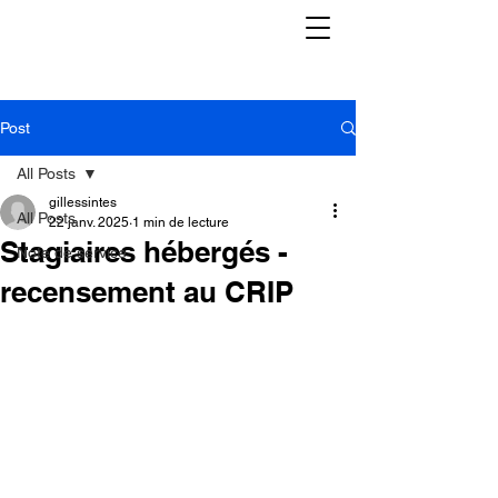
Post
All Posts
gillessintes
All Posts
22 janv. 2025
1 min de lecture
Stagiaires hébergés -
Note de service
recensement au CRIP