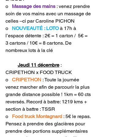
o   
Massage des mains
: venez prendre 
soin de vos mains avec un massage de 
celles –ci par Caroline PICHON
o   
NOUVEAUTÉ : LOTO
à 17h à 
l’espace détente : 2€ = 1 carton /  5€ = 
3 cartons / 10€ = 8 cartons. De 
nombreux lots à la clé
Jeudi 11 décembre
 : 
CRIPETHON x FOOD TRUCK
o   
CRIPETHON
: Toute la journée 
venez marcher afin de parcourir la plus 
grande distance possible ! 1km = 60 cts 
reversés. Record à battre: 1219 kms + 
section à battre : TSSR
o   
Food truck Montagnard
: 5€ le repas. 
Pensez à prendre des glacières pour 
prendre des portions supplémentaires 