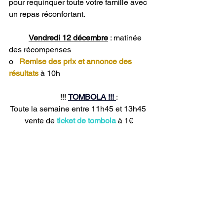
pour requinquer toute votre famille avec 
un repas réconfortant.
Vendredi 12 décembre
 : matinée 
des récompenses
o   
Remise des prix et annonce des 
résultats
 à 10h
	 !!! 
TOMBOLA !!!
: 
Toute la semaine entre 11h45 et 13h45 
 vente de 
ticket de tombola 
à 1€ 
devant l’espace détente
On compte sur votre mobilisation 
Téléthonement vôtre
L’équipe du Téléthon 2025
Pour vous inscrire aux ateliers, c'est par 