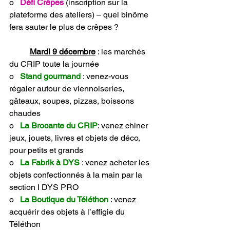
o   
Défi Crêpes
 (inscription sur la 
plateforme des ateliers) – quel binôme 
fera sauter le plus de crêpes ?
Mardi 9 décembre
 : les marchés 
du CRIP toute la journée
o   
Stand gourmand
 : venez-vous 
régaler autour de viennoiseries, 
gâteaux, soupes, pizzas, boissons 
chaudes
o   
La Brocante du CRIP
: venez chiner 
jeux, jouets, livres et objets de déco, 
pour petits et grands 
o   
La
Fabrik à DYS
: venez acheter les 
objets confectionnés à la main par la 
section I DYS PRO
o   
La Boutique du Téléthon
: venez 
acquérir des objets à l’effigie du 
Téléthon